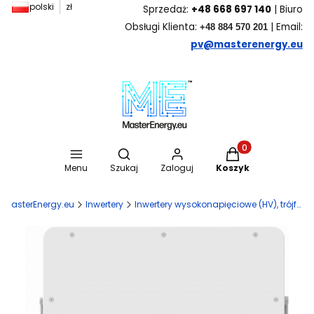
polski
zł
Sprzedaż:
+48 668 697 140
| Biuro
Obsługi Klienta:
| Email:
+48 884 570 201
pv@masterenergy.eu
Otwórz wyszukiwarkę
Produkty w koszyk
Menu
Szukaj
Zaloguj
Koszyk
MasterEnergy.eu
Inwertery
Inwertery wysokonapięciowe (HV), trójfazowe