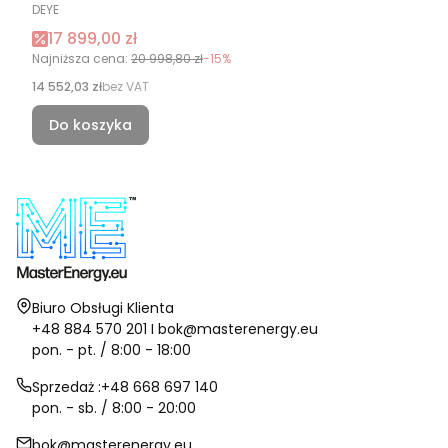
PRODUCENT
DEYE
Cena promocyjna
17 899,00 zł
Najniższa cena:
20 998,80 zł
-15%
Cena
14 552,03 zł
bez VAT
Do koszyka
Adres:
Biuro Obsługi Klienta
+48 884 570 201 I bok@masterenergy.eu
pon. - pt. / 8:00 - 18:00
Sprzedaż :+48 668 697 140
pon. - sb. / 8:00 - 20:00
bok@masterenergy.eu