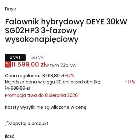
Deye
Falownik hybrydowy DEYE 30kW
SG02HP3 3-fazowy
wysokonapięciowy
z VAT
bez VAT
11 599,00 zł
w tym 23% VAT
w tym
23%
VAT
Cena regularna:
13 918,80 zł
-17%
Najniższa cena w ciągu 30 dni przed obniżką:
-17%
14 038,80 zł
Promocja trwa do 8 sierpnia 2026
Koszty wysyłki nie są wliczone w cenę.
Zapytaj o produkt
Ilość