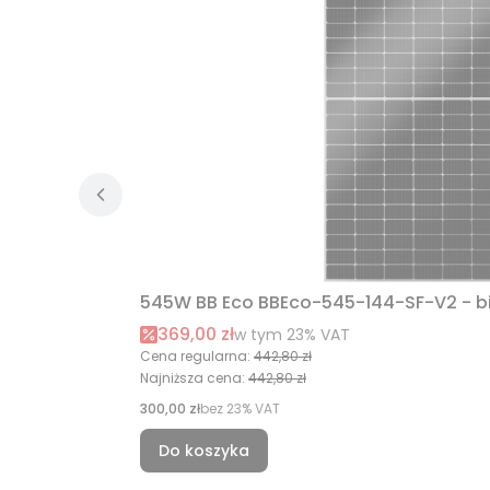
545W BB Eco BBEco-545-144-SF-V2 - bia
Cena promocyjna brutto
369,00 zł
w tym %s VAT
w tym
23%
VAT
Cena regularna:
442,80 zł
Najniższa cena:
442,80 zł
Cena netto
300,00 zł
bez 23% VAT
Do koszyka