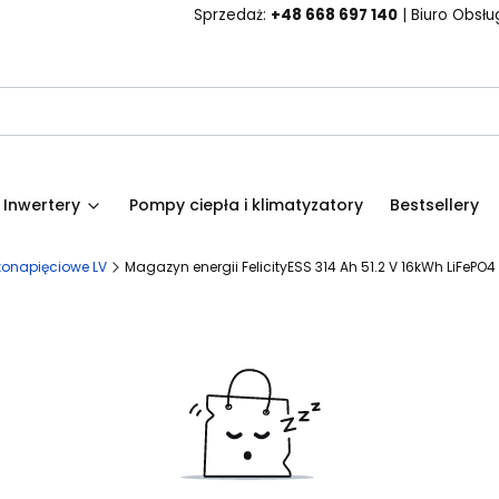
Sprzedaż:
+48 668 697 140
| Biuro Obsług
Inwertery
Pompy ciepła i klimatyzatory
Bestsellery
konapięciowe LV
Magazyn energii FelicityESS 314 Ah 51.2 V 16kWh LiFePO