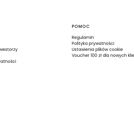
 w stopce
POMOC
Regulamin
Polityka prywatności
nwestorzy
Ustawienia plików cookie
Voucher 100 zł dla nowych kl
łatności