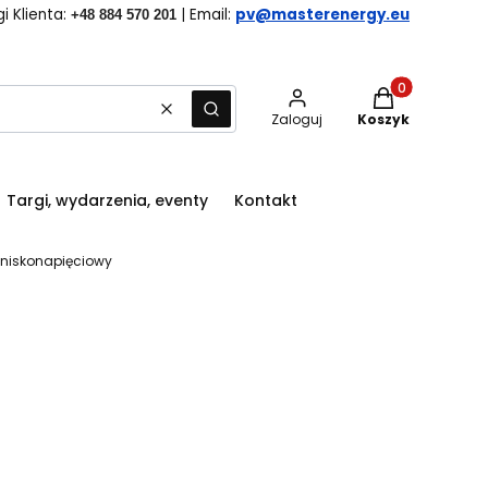
i Klienta:
| Email:
pv@masterenergy.eu
+48 884 570 201
Produkty w kos
Wyczyść
Szukaj
Zaloguj
Koszyk
Targi, wydarzenia, eventy
Kontakt
4 niskonapięciowy