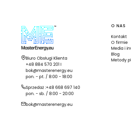
Linki
O NAS
Kontakt
O firmie
Media i i
Blog
Adres:
Biuro Obsługi Klienta
Metody p
+48 884 570 201 I
bok@masterenergy.eu
pon. - pt. / 8:00 - 18:00
Sprzedaż :+48 668 697 140
pon. - sb. / 8:00 - 20:00
bok@masterenergy.eu