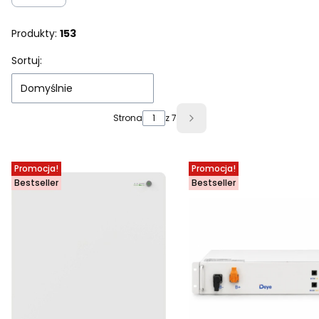
Produkty:
153
Lista produktów
Sortuj:
Domyślnie
Strona
z 7
Następne produkty
Promocja!
Promocja!
Bestseller
Bestseller