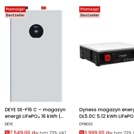
Promocja!
Promocja!
Bestseller
Bestseller
DEYE SE-F16 C – magazyn
Dyness magazyn energ
energii LiFePO₄ 16 kWh |
DL5.0C 5.12 kWh LiFeP
ESS Low Voltage 51,2 V
48V
PRODUCENT
PRODUCENT
DEYE
DYNESS
Cena promocyjna brutto
Cena promocyjna br
7 549,00 zł
3 999,00 zł
w tym %s VAT
w tym %s V
w tym
23%
VAT
w tym
23%