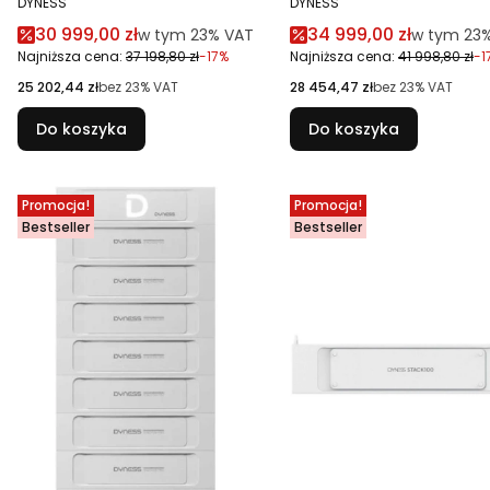
DYNESS
DYNESS
Cena promocyjna brutto
Cena promocyjna br
30 999,00 zł
34 999,00 zł
w tym %s VAT
w tym %s 
w tym
23%
VAT
w tym
23
Najniższa cena:
37 198,80 zł
-17%
Najniższa cena:
41 998,80 zł
-1
Cena netto
Cena netto
25 202,44 zł
bez 23% VAT
28 454,47 zł
bez 23% VAT
Do koszyka
Do koszyka
Promocja!
Promocja!
Bestseller
Bestseller