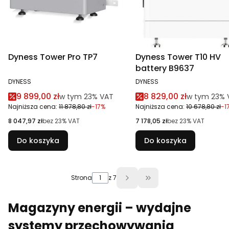
Dyness Tower Pro TP7
Dyness Tower T10 HV
battery B9637
PRODUCENT
PRODUCENT
DYNESS
DYNESS
Cena promocyjna brutto
Cena promocyjna br
9 899,00 zł
8 829,00 zł
w tym %s VAT
w tym %s V
w tym
23%
VAT
w tym
23%
Najniższa cena:
11 878,80 zł
-17%
Najniższa cena:
10 678,80 zł
-1
Cena netto
Cena netto
8 047,97 zł
bez 23% VAT
7 178,05 zł
bez 23% VAT
Do koszyka
Do koszyka
Strona
z 7
Przejdź do ostatniej 
Magazyny energii – wydajne
systemy przechowywania