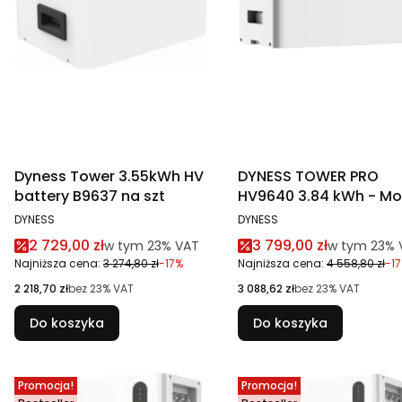
Dyness Tower 3.55kWh HV
DYNESS TOWER PRO
battery B9637 na szt
HV9640 3.84 kWh - Mod
szt
PRODUCENT
PRODUCENT
DYNESS
DYNESS
Cena promocyjna brutto
Cena promocyjna br
2 729,00 zł
3 799,00 zł
w tym %s VAT
w tym %s V
w tym
23%
VAT
w tym
23%
Najniższa cena:
3 274,80 zł
-17%
Najniższa cena:
4 558,80 zł
-1
Cena netto
Cena netto
2 218,70 zł
bez 23% VAT
3 088,62 zł
bez 23% VAT
Do koszyka
Do koszyka
Promocja!
Promocja!