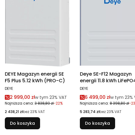
DEYE Magazyn energii SE
Deye SE-F12 Magazyn
F5 Plus 5.12 kWh (PRO-C)
energii 11.8 kWh LiFePO
PRODUCENT
PRODUCENT
DEYE
DEYE
Cena promocyjna brutto
Cena promocyjna br
2 999,00 zł
6 499,00 zł
w tym %s VAT
w tym %s V
w tym
23%
VAT
w tym
23%
Najniższa cena:
3 838,80 zł
-22%
Najniższa cena:
8 398,80 zł
-2
Cena netto
Cena netto
2 438,21 zł
bez 23% VAT
5 283,74 zł
bez 23% VAT
Do koszyka
Do koszyka