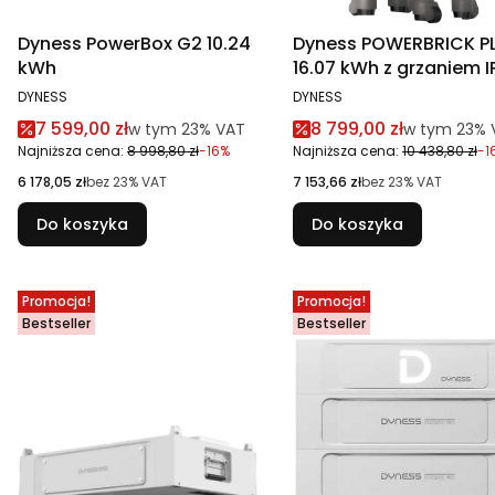
Dyness PowerBox G2 10.24
Dyness POWERBRICK P
kWh
16.07 kWh z grzaniem I
PRODUCENT
PRODUCENT
DYNESS
DYNESS
Cena promocyjna brutto
Cena promocyjna br
7 599,00 zł
8 799,00 zł
w tym %s VAT
w tym %s V
w tym
23%
VAT
w tym
23%
Najniższa cena:
8 998,80 zł
-16%
Najniższa cena:
10 438,80 zł
-1
Cena netto
Cena netto
6 178,05 zł
bez 23% VAT
7 153,66 zł
bez 23% VAT
Do koszyka
Do koszyka
Promocja!
Promocja!
Bestseller
Bestseller