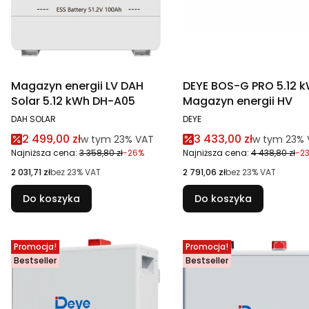
Magazyn energii LV DAH
DEYE BOS-G PRO 5.12 
Solar 5.12 kWh DH-A05
Magazyn energii HV
PRODUCENT
PRODUCENT
DAH SOLAR
DEYE
Cena promocyjna brutto
Cena promocyjna br
2 499,00 zł
3 433,00 zł
w tym %s VAT
w tym %s V
w tym
23%
VAT
w tym
23%
Najniższa cena:
3 358,80 zł
-26%
Najniższa cena:
4 438,80 zł
-2
Cena netto
Cena netto
2 031,71 zł
bez 23% VAT
2 791,06 zł
bez 23% VAT
Do koszyka
Do koszyka
Promocja!
Promocja!
Bestseller
Bestseller