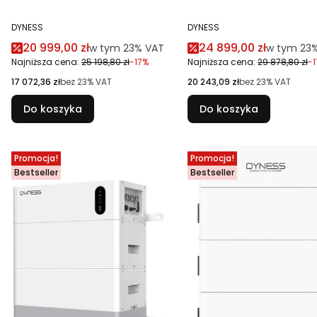
PRODUCENT
PRODUCENT
DYNESS
DYNESS
Cena promocyjna brutto
Cena promocyjna br
20 999,00 zł
24 899,00 zł
w tym %s VAT
w tym %s 
w tym
23%
VAT
w tym
23
Najniższa cena:
25 198,80 zł
-17%
Najniższa cena:
29 878,80 zł
-
Cena netto
Cena netto
17 072,36 zł
bez 23% VAT
20 243,09 zł
bez 23% VAT
Do koszyka
Do koszyka
Promocja!
Promocja!
Bestseller
Bestseller