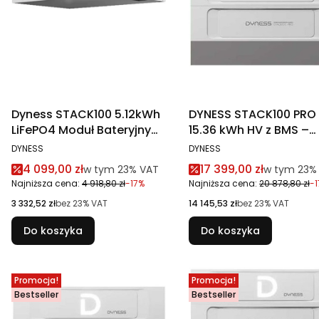
Dyness STACK100 5.12kWh
DYNESS STACK100 PRO
LiFePO4 Moduł Bateryjny
15.36 kWh HV z BMS –
51.2V
magazyn energii LiFe
PRODUCENT
PRODUCENT
DYNESS
DYNESS
Cena promocyjna brutto
Cena promocyjna br
4 099,00 zł
17 399,00 zł
w tym %s VAT
w tym %s 
w tym
23%
VAT
w tym
23%
Najniższa cena:
4 918,80 zł
-17%
Najniższa cena:
20 878,80 zł
-
Cena netto
Cena netto
3 332,52 zł
bez 23% VAT
14 145,53 zł
bez 23% VAT
Do koszyka
Do koszyka
Promocja!
Promocja!
Bestseller
Bestseller