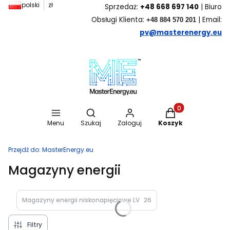
polski
zł
Sprzedaż:
+48 668 697 140
| Biuro
Obsługi Klienta:
| Email:
+48 884 570 201
pv@masterenergy.eu
Otwórz wyszukiwarkę
Produkty w koszyk
Menu
Szukaj
Zaloguj
Koszyk
Przejdź do:
MasterEnergy.eu
Magazyny energii
Magazyny energii niskonapięciowe LV
26
Filtry