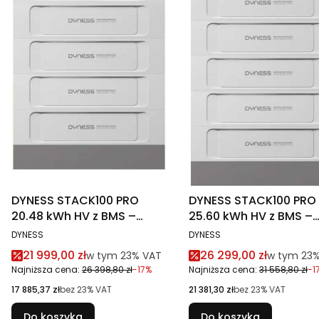
DYNESS STACK100 PRO
DYNESS STACK100 PRO
20.48 kWh HV z BMS –
25.60 kWh HV z BMS –
magazyn energii LiFePO4
magazyn energii LiFe
PRODUCENT
PRODUCENT
DYNESS
DYNESS
Cena promocyjna brutto
Cena promocyjna br
21 999,00 zł
26 299,00 zł
w tym %s VAT
w tym %s 
w tym
23%
VAT
w tym
23
Najniższa cena:
26 398,80 zł
-17%
Najniższa cena:
31 558,80 zł
-1
Cena netto
Cena netto
17 885,37 zł
bez 23% VAT
21 381,30 zł
bez 23% VAT
Do koszyka
Do koszyka