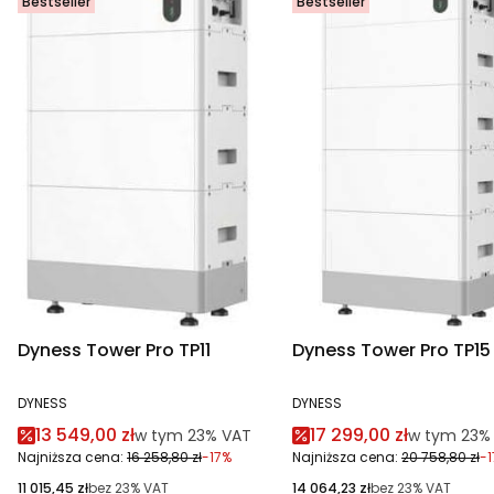
Bestseller
Bestseller
Dyness Tower Pro TP11
Dyness Tower Pro TP15
PRODUCENT
PRODUCENT
DYNESS
DYNESS
Cena promocyjna brutto
Cena promocyjna br
13 549,00 zł
17 299,00 zł
w tym %s VAT
w tym %s 
w tym
23%
VAT
w tym
23%
Najniższa cena:
16 258,80 zł
-17%
Najniższa cena:
20 758,80 zł
-
Cena netto
Cena netto
11 015,45 zł
bez 23% VAT
14 064,23 zł
bez 23% VAT