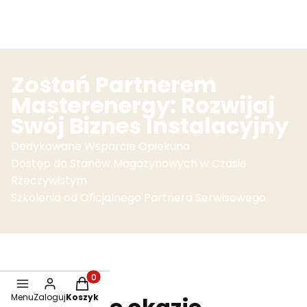
Zostań Partnerem
Masterenergy: Rozwijaj
Swój Biznes Instalacyjny
Dedykowane Wsparcie Opiekuna
Dostęp do Stanów Magazynowych w Czasie
Rzeczywistym
Szkolenia od Oficjalnego Partnera Serwisowego
Produkty w koszyku: 0. Zobacz szczegóły
Menu
Zaloguj
Koszyk