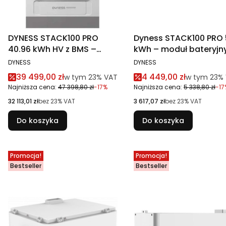
DYNESS STACK100 PRO
Dyness STACK100 PRO 
40.96 kWh HV z BMS –
kWh – moduł bateryjn
magazyn energii LiFePO4
LiFePO4
PRODUCENT
PRODUCENT
DYNESS
DYNESS
Cena promocyjna brutto
Cena promocyjna br
39 499,00 zł
4 449,00 zł
w tym %s VAT
w tym %s V
w tym
23%
VAT
w tym
23%
Najniższa cena:
47 398,80 zł
-17%
Najniższa cena:
5 338,80 zł
-17
Cena netto
Cena netto
32 113,01 zł
bez 23% VAT
3 617,07 zł
bez 23% VAT
Do koszyka
Do koszyka
Promocja!
Promocja!
Bestseller
Bestseller