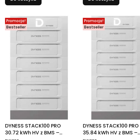
Promocja!
Promocja!
Bestseller
Bestseller
DYNESS STACK100 PRO
DYNESS STACK100 PRO
30.72 kWh HV z BMS –
35.84 kWh HV z BMS –
magazyn energii LiFePO4
magazyn energii LiFe
PRODUCENT
PRODUCENT