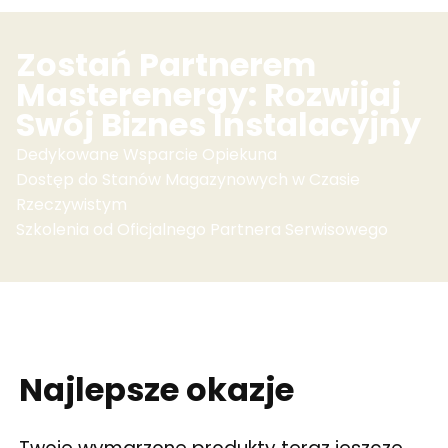
Zostań Partnerem
Masterenergy: Rozwijaj
Swój Biznes Instalacyjny
Dedykowane Wsparcie Opiekuna
Dostęp do Stanów Magazynowych w Czasie
Rzeczywistym
Szkolenia od Oficjalnego Partnera Serwisowego
Najlepsze okazje