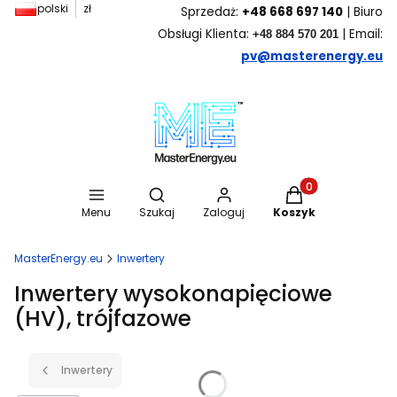
polski
zł
Sprzedaż:
+48 668 697 140
| Biuro
Obsługi Klienta:
| Email:
+48 884 570 201
pv@masterenergy.eu
Otwórz wyszukiwarkę
Produkty w koszyk
Menu
Szukaj
Zaloguj
Koszyk
MasterEnergy.eu
Inwertery
Inwertery wysokonapięciowe
(HV), trójfazowe
Inwertery