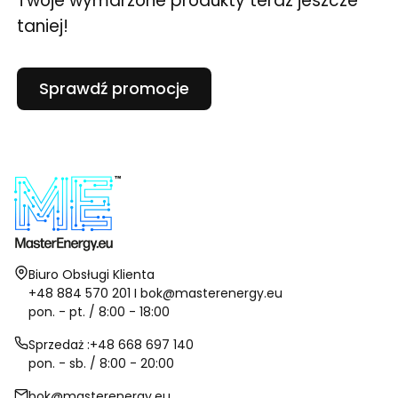
Twoje wymarzone produkty teraz jeszcze
taniej!
Sprawdź promocje
Adres:
Biuro Obsługi Klienta
+48 884 570 201 I bok@masterenergy.eu
pon. - pt. / 8:00 - 18:00
Sprzedaż :+48 668 697 140
pon. - sb. / 8:00 - 20:00
bok@masterenergy.eu