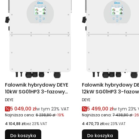
Falownik hybrydowy DEYE
Falownik hybrydowy D
10kW SG01HP3 3-fazowy
12kW SG01HP3 3-fazow
wysokonapięciowy
wysokonapięciowy
PRODUCENT
PRODUCENT
DEYE
DEYE
Cena promocyjna brutto
Cena promocyjna br
5 049,00 zł
5 499,00 zł
w tym %s VAT
w tym %s V
w tym
23%
VAT
w tym
23%
Najniższa cena:
6 238,80 zł
-19%
Najniższa cena:
7 438,80 zł
-2
Cena netto
Cena netto
4 104,88 zł
bez 23% VAT
4 470,73 zł
bez 23% VAT
Do koszyka
Do koszyka