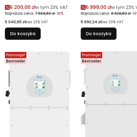
Cena promocyjna brutto
Cena promocyjna br
6 200,00 zł
6 999,00 zł
w tym %s VAT
w tym %s V
w tym
23%
VAT
w tym
23%
Najniższa cena:
7 558,80 zł
-18%
Najniższa cena:
8 638,80 zł
-19
Cena netto
Cena netto
5 040,65 zł
bez 23% VAT
5 690,24 zł
bez 23% VAT
Do koszyka
Do koszyka
Promocja!
Promocja!
Bestseller
Bestseller