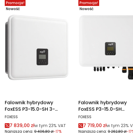
Promocja!
Promocja!
Nowość
Nowość
Falownik hybrydowy
Falownik hybrydowy
FoxESS P3-15.0-SH 3-
FoxESS P3-15.0-SH
fazowy 3 MPPT, WiFi,
wysokonapięciowy
PRODUCENT
PRODUCENT
FOXESS
FOXESS
Ethernet
Cena promocyjna brutto
Cena promocyjna br
7 839,00 zł
7 719,00 zł
w tym %s VAT
w tym %s VA
w tym
23%
VAT
w tym
23%
V
Najniższa cena:
9 406,80 zł
-17%
Najniższa cena:
9 262,80 zł
-17