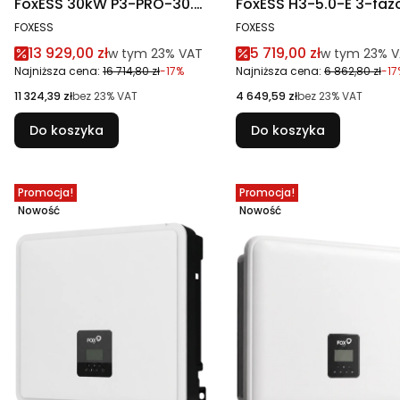
FoxESS 30kW P3-PRO-30.0
FoxESS H3-5.0-E 3-fa
3-fazowy
z funkcją Eps
PRODUCENT
PRODUCENT
FOXESS
FOXESS
wysokonapięciowy
Cena promocyjna brutto
Cena promocyjna br
13 929,00 zł
5 719,00 zł
w tym %s VAT
w tym %s VA
w tym
23%
VAT
w tym
23%
V
Najniższa cena:
16 714,80 zł
-17%
Najniższa cena:
6 862,80 zł
-17
Cena netto
Cena netto
11 324,39 zł
bez 23% VAT
4 649,59 zł
bez 23% VAT
Do koszyka
Do koszyka
Promocja!
Promocja!
Nowość
Nowość