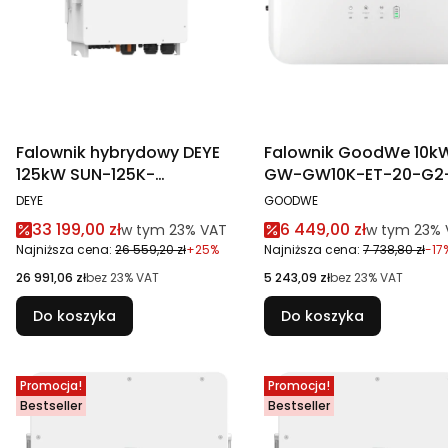
Falownik hybrydowy DEYE
Falownik GoodWe 10k
125kW SUN-125K-
GW-GW10K-ET-20-G2
SG02HP3-EU-GM10 3-
G2
PRODUCENT
PRODUCENT
DEYE
GOODWE
fazowy
Cena promocyjna brutto
Cena promocyjna br
33 199,00 zł
6 449,00 zł
w tym %s VAT
w tym %s V
w tym
23%
VAT
w tym
23%
wysokonapięciowy
Najniższa cena:
26 559,20 zł
+25%
Najniższa cena:
7 738,80 zł
-17
Cena netto
Cena netto
26 991,06 zł
bez 23% VAT
5 243,09 zł
bez 23% VAT
Do koszyka
Do koszyka
Promocja!
Promocja!
Bestseller
Bestseller