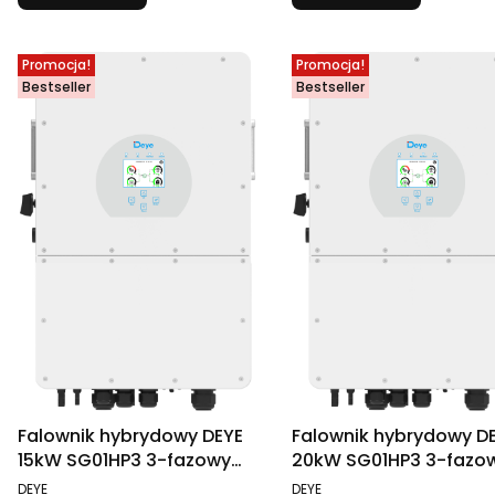
Promocja!
Promocja!
Bestseller
Bestseller
Falownik hybrydowy DEYE
Falownik hybrydowy D
15kW SG01HP3 3-fazowy
20kW SG01HP3 3-fazo
wysokonapięciowy
wysokonapięciowy
PRODUCENT
PRODUCENT
DEYE
DEYE