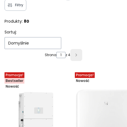
Filtry
Produkty:
80
Lista produktów
Sortuj:
Domyślnie
Strona
z 4
Następne produkty
Promocja!
Promocja!
Bestseller
Nowość
Nowość