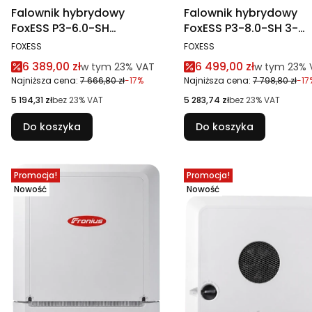
Falownik hybrydowy
Falownik hybrydowy
FoxESS P3-6.0-SH
FoxESS P3-8.0-SH 3-
wysokonapięciowy
fazowy 3 MPPT, WiFi,
PRODUCENT
PRODUCENT
FOXESS
FOXESS
Ethernet
Cena promocyjna brutto
Cena promocyjna br
6 389,00 zł
6 499,00 zł
w tym %s VAT
w tym %s V
w tym
23%
VAT
w tym
23%
Najniższa cena:
7 666,80 zł
-17%
Najniższa cena:
7 798,80 zł
-17
Cena netto
Cena netto
5 194,31 zł
bez 23% VAT
5 283,74 zł
bez 23% VAT
Do koszyka
Do koszyka
Promocja!
Promocja!
Nowość
Nowość