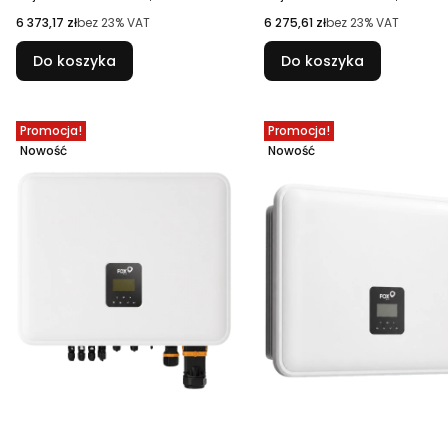
Cena netto
Cena netto
6 373,17 zł
bez 23% VAT
6 275,61 zł
bez 23% VAT
Do koszyka
Do koszyka
Promocja!
Promocja!
Nowość
Nowość