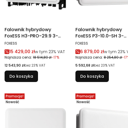
Falownik hybrydowy
Falownik hybrydowy
FoxESS H3-PRO-29.9 3-
FoxESS P3-10.0-SH 3-
fazowy z funkcją Eps
fazowy 3 MPPT, WiFi,
PRODUCENT
PRODUCENT
FOXESS
FOXESS
Ethernet
Cena promocyjna brutto
Cena promocyjna br
15 429,00 zł
6 879,00 zł
w tym %s VAT
w tym %s V
w tym
23%
VAT
w tym
23%
Najniższa cena:
18 514,80 zł
-17%
Najniższa cena:
8 254,80 zł
-17
Cena netto
Cena netto
12 543,90 zł
bez 23% VAT
5 592,68 zł
bez 23% VAT
Do koszyka
Do koszyka
Promocja!
Promocja!
Nowość
Nowość