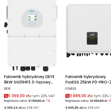
Falownik hybrydowy DEYE
Falownik hybrydowy
8kW SG01HP3 3-fazowy
FoxESS 25kW P3-PRO-2
wysokonapięciowy
3-fazowy
PRODUCENT
PRODUCENT
DEYE
FOXESS
wysokonapięciowy
Cena promocyjna brutto
Cena promocyjna br
5 369,00 zł
11 889,00 zł
w tym %s VAT
w tym %s V
w tym
23%
VAT
w tym
23%
Najniższa cena:
5 758,80 zł
-7%
Najniższa cena:
14 266,80 zł
-1
Cena netto
Cena netto
4 365,04 zł
bez 23% VAT
9 665,85 zł
bez 23% VAT