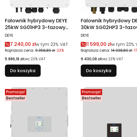
Falownik hybrydowy DEYE
Falownik hybrydowy D
25kW SG01HP3 3-fazowy
30kW SG02HP3 3-fazo
wysokonapięciowy
wysokonapięciowy
PRODUCENT
PRODUCENT
DEYE
DEYE
Cena promocyjna brutto
Cena promocyjna br
7 240,00 zł
11 599,00 zł
w tym %s VAT
w tym %s V
w tym
23%
VAT
w tym
23%
Najniższa cena:
9 358,80 zł
-23%
Najniższa cena:
14 038,80 zł
-1
Cena netto
Cena netto
5 886,18 zł
bez 23% VAT
9 430,08 zł
bez 23% VAT
Do koszyka
Do koszyka
Promocja!
Promocja!
Bestseller
Bestseller