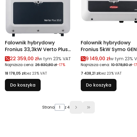
Falownik hybrydowy
Falownik hybrydowy
Fronius 33,3kW Verto Plus
Fronius 5kW Symo GE
33.3 3-fazowy
3-fazowy
Cena promocyjna brutto
Cena promocyjna br
22 359,00 zł
9 149,00 zł
w tym %s VAT
w tym %s VA
w tym
23%
VAT
w tym
23%
V
wysokonapięciowy
Najniższa cena:
26 830,80 zł
-17%
Najniższa cena:
10 978,80 zł
-1
Cena netto
Cena netto
18 178,05 zł
bez 23% VAT
7 438,21 zł
bez 23% VAT
Do koszyka
Do koszyka
Strona
z 4
Przejdź do ostatniej 