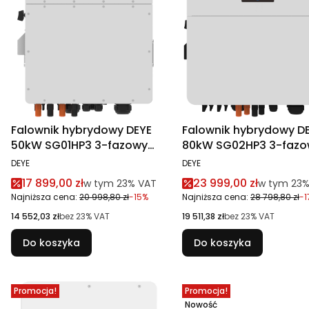
Falownik hybrydowy DEYE
Falownik hybrydowy D
50kW SG01HP3 3-fazowy
80kW SG02HP3 3-fazo
wysokonapięciowy
wysokonapięciowy
PRODUCENT
PRODUCENT
DEYE
DEYE
Cena promocyjna brutto
Cena promocyjna br
17 899,00 zł
23 999,00 zł
w tym %s VAT
w tym %s 
w tym
23%
VAT
w tym
23
Najniższa cena:
20 998,80 zł
-15%
Najniższa cena:
28 798,80 zł
-1
Cena netto
Cena netto
14 552,03 zł
bez 23% VAT
19 511,38 zł
bez 23% VAT
Do koszyka
Do koszyka
Promocja!
Promocja!
Nowość