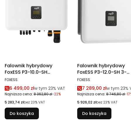
Falownik hybrydowy
Falownik hybrydowy
FoxESS P3-10.0-SH
FoxESS P3-12.0-SH 3-
wysokonapięciowy
fazowy 3 MPPT, WiFi,
PRODUCENT
PRODUCENT
FOXESS
FOXESS
Ethernet
Cena promocyjna brutto
Cena promocyjna br
6 499,00 zł
7 289,00 zł
w tym %s VAT
w tym %s V
w tym
23%
VAT
w tym
23%
Najniższa cena:
8 362,80 zł
-22%
Najniższa cena:
8 746,80 zł
-17
Cena netto
Cena netto
5 283,74 zł
bez 23% VAT
5 926,02 zł
bez 23% VAT
Do koszyka
Do koszyka