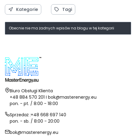
Kategorie
Tagi
Obecnie nie ma żadnych wpisów na blogu w tej kategorii
Adres:
Biuro Obsługi Klienta
+48 884 570 201 I bok@masterenergy.eu
pon. - pt. / 8:00 - 18:00
Sprzedaż :+48 668 697 140
pon. - sb. / 8:00 - 20:00
bok@masterenergy.eu