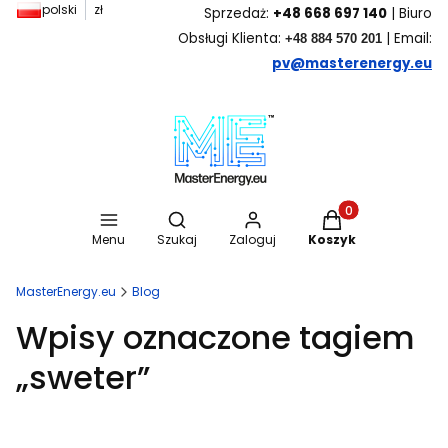
polski
zł
Sprzedaż:
+48 668 697 140
| Biuro
Obsługi Klienta:
| Email:
+48 884 570 201
pv@masterenergy.eu
Otwórz wyszukiwarkę
Produkty w koszyk
Menu
Szukaj
Zaloguj
Koszyk
MasterEnergy.eu
Blog
Wpisy oznaczone tagiem
„sweter”