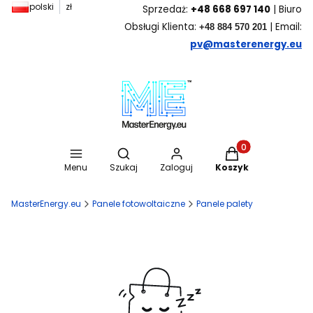
polski
zł
Sprzedaż:
+48 668 697 140
| Biuro
Obsługi Klienta:
| Email:
+48 884 570 201
pv@masterenergy.eu
Otwórz wyszukiwarkę
Produkty w koszyk
Menu
Szukaj
Zaloguj
Koszyk
MasterEnergy.eu
Panele fotowoltaiczne
Panele palety