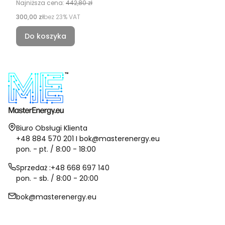
Najniższa cena:
442,80 zł
Cena netto
300,00 zł
bez 23% VAT
Do koszyka
Adres:
Biuro Obsługi Klienta
+48 884 570 201 I bok@masterenergy.eu
pon. - pt. / 8:00 - 18:00
Sprzedaż :+48 668 697 140
pon. - sb. / 8:00 - 20:00
bok@masterenergy.eu