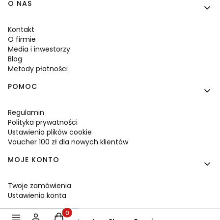
Linki w stopce
O NAS
Kontakt
O firmie
Media i inwestorzy
Blog
Metody płatności
POMOC
Regulamin
Polityka prywatności
Ustawienia plików cookie
Voucher 100 zł dla nowych klientów
MOJE KONTO
Twoje zamówienia
Ustawienia konta
Produkty w koszyku: 0. Zobacz szczegóły