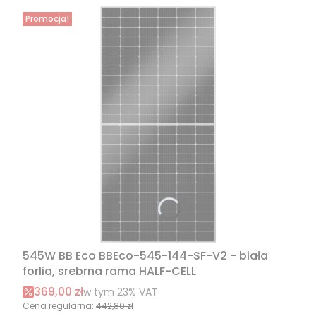
Promocja!
545W BB Eco BBEco-545-144-SF-V2 - biała
forlia, srebrna rama HALF-CELL
Cena promocyjna brutto
369,00 zł
w tym %s VAT
w tym
23%
VAT
Cena regularna:
442,80 zł