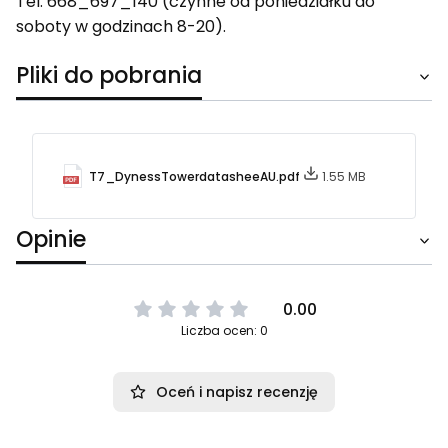
Tel: 668_697_140 (czynne od poniedziałku do
soboty w godzinach 8-20).
Pliki do pobrania
T7_DynessTowerdatasheeAU.pdf
1.55 MB
Opinie
0.00
Liczba ocen: 0
Oceń i napisz recenzję