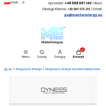
polski
zł
Sprzedaż:
+48 668 697 140
| Biuro
Obsługi Klienta:
| Email:
+48 884 570 201
pv@masterenergy.eu
Otwórz wyszukiwarkę
Produkty w koszyk
Menu
Szukaj
Zaloguj
Koszyk
nergy.eu
Magazyny energii
Magazyny energii wysokonapięciowe HV