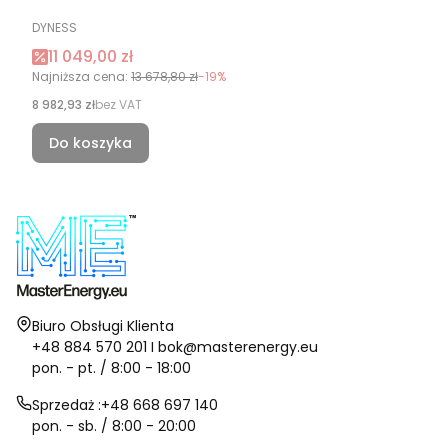
PRODUCENT
DYNESS
Cena promocyjna
11 049,00 zł
Najniższa cena:
13 678,80 zł
-19%
Cena
8 982,93 zł
bez VAT
Do koszyka
Adres:
Biuro Obsługi Klienta
+48 884 570 201 I bok@masterenergy.eu
pon. - pt. / 8:00 - 18:00
Sprzedaż :+48 668 697 140
pon. - sb. / 8:00 - 20:00