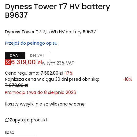
Dyness Tower T7 HV battery
B9637
Dyness Tower T7 7,1 kWh HV battery B9637
Przejdź do pełnego opisu
z VAT
bez VAT
6 319,00 zł
w tym 23% VAT
w tym
23%
VAT
Cena regularna:
7 582,80 zł
-17%
Najniższa cena w ciągu 30 dni przed obniżką:
-18%
7 678,80 zł
Promocja trwa do 8 sierpnia 2026
Koszty wysyłki nie są wliczone w cenę.
Zapytaj o produkt
Ilość