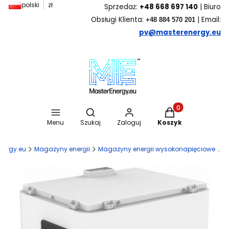
polski
zł
Sprzedaż:
+48 668 697 140
| Biuro
Obsługi Klienta:
| Email:
+48 884 570 201
pv@masterenergy.eu
Otwórz wyszukiwarkę
Produkty w koszyk
Menu
Szukaj
Zaloguj
Koszyk
nergy.eu
Magazyny energii
Magazyny energii wysokonapięciowe HV