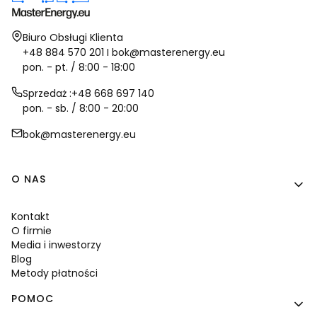
Adres:
Biuro Obsługi Klienta
+48 884 570 201 I bok@masterenergy.eu
pon. - pt. / 8:00 - 18:00
Sprzedaż :+48 668 697 140
pon. - sb. / 8:00 - 20:00
bok@masterenergy.eu
Linki w stopce
O NAS
Kontakt
O firmie
Media i inwestorzy
Blog
Metody płatności
POMOC