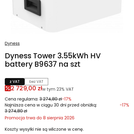
Dyness
Dyness Tower 3.55kWh HV
battery B9637 na szt
z VAT
bez VAT
2 729,00 zł
w tym 23% VAT
w tym
23%
VAT
Cena regularna:
3 274,80 zł
-17%
Najniższa cena w ciągu 30 dni przed obniżką:
-17%
3 274,80 zł
Promocja trwa do 8 sierpnia 2026
Koszty wysyłki nie są wliczone w cenę.